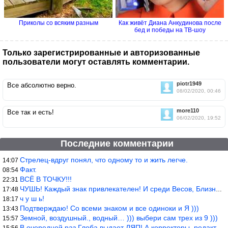
Приколы со всяким разным
Как живёт Диана Анкудинова после
бед и победы на ТВ-шоу
Только зарегистрированные и авторизованные
пользователи могут оставлять комментарии.
piotr1949
Все абсолютно верно.
08/02/2020, 00:46
more110
Все так и есть!
06/02/2020, 19:52
Последние комментарии
Стрелец-вдруг понял, что одному то и жить легче.
14:07
Факт.
08:54
ВСЁ В ТОЧКУ!!!
22:31
ЧУШЬ! Каждый знак привлекателен! И среди Весов, Близнецов встреч
17:48
ч у ш ь!
18:17
Подтверждаю! Со всеми знаком и все одиноки и Я )))
13:43
Земной, воздушный., водный… ))) выбери сам трех из 9 )))
15:57
В очередной раз Глоба выдает ЛЯП! А корректоры, редакторы пропус
15:56